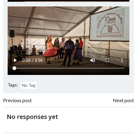
Tags:
No Tag
Post
Post
Previous post
Next post
navigation
navigation
No responses yet