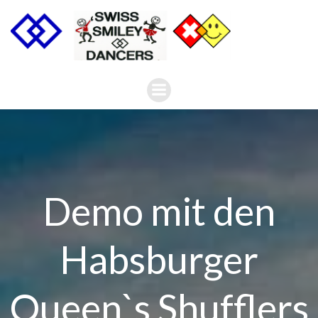
Zum
Inhalt
springen
Demo mit den
Habsburger
Queen`s Shufflers