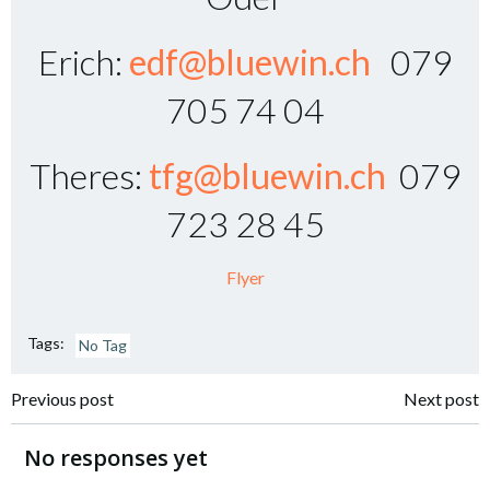
Erich:
edf@bluewin.ch
079
705 74 04
Theres:
tfg@bluewin.ch
079
723 28 45
Flyer
Tags:
No Tag
Post
Post
Previous post
Next post
navigation
navigation
No responses yet